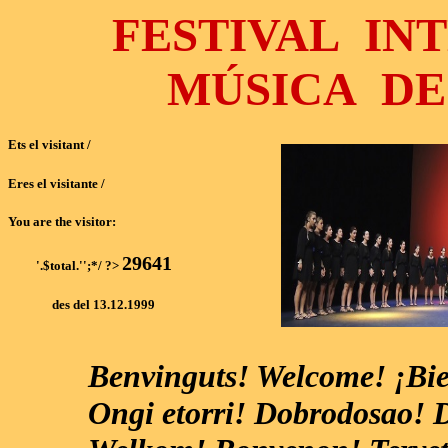
FESTIVAL IN
MÚSICA DE
Ets el visitant /
Eres el visitante /
You are the visitor:
29641
'.$total.'';*/ ?>
des del 13.12.1999
Benvinguts! Welcome! ¡Bi
Ongi etorri! Dobrodosao!