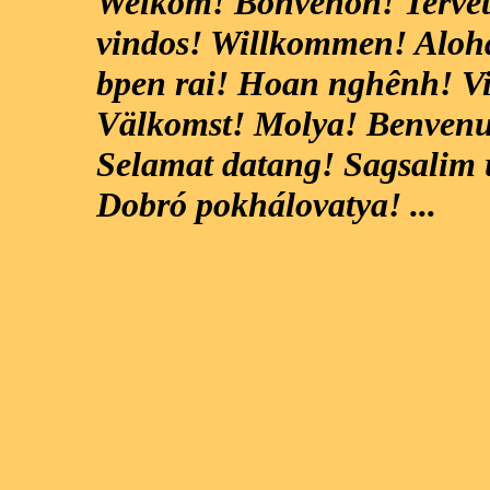
Welkom! Bonvenon! Terve
vindos! Willkommen! Aloha
bpen rai! Hoan nghênh! Vi
Välkomst! Molya! Benvenut
Selamat datang! Sagsalim 
Dobró pokhálovatya! ...