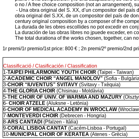
o no / A free choice composition (not an arrangement), 
- Una obra original del S. XX, d’un compositor del país
obra original del S.XX, de un compositor del país de do
century original composition by a composer of the compe
La durada de les obres escollides no pot excedir en conj
La duración de las obras libres no jpuede exceder, en co
The total durationa of the works chosen, together, can n
1r premi/1r premio/1st price: 800 € ; 2n premi/2º premio/2nd pri
Classificació / Clasificación / Classification
1-
TAIPEI PHILARMONIC YOUTH CHOIR
(Taipei - Taiwan)
2-
ACADEMIC CHOIR “ANGEL MANOLOV”
(Sofia - Bulgàri
3-
CHOIR “IUVENTUS” SVITAVY
(Svitavy - Txèquia)
4-
THE GLORIA CHOIR
(Chisinau - Moldàvia)
5-
THE CHOIR OF UNIV. OF WARMIA AND MAZURY
(Olszty
6-
CHOIR ATZELE
(Aluksne - Letònia)
6-
CHOIR OF MEDICAL ACADEMY IN WROCLAW
(Wroclaw 
7-
MONTEVERDI CHOIR
(Debrecen - Hongria)
8-
ARS CANTADI
(Pfalzen - Itàlia)
9-
CORAL LISBOA CANTAT
(Cacém-Lisboa - Portugal)
10-
MUNICIPAL CHOIR OF KERATEA
(Atenes - Grècia)