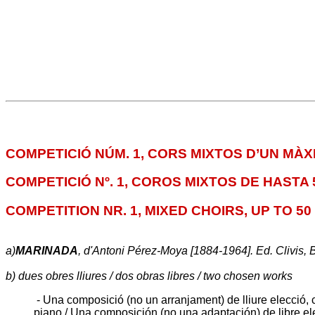
COMPETICIÓ NÚM. 1, CORS MIXTOS D’UN MÀX
COMPETICIÓ Nº. 1, COROS MIXTOS DE HASTA
COMPETITION NR. 1, MIXED CHOIRS, UP TO 50
a)
MARINADA
, d'Antoni Pérez-Moya
[1884-1964].
Ed. Clivis
, 
b) dues obres lliures / dos obras libres / two chosen works
- Una composició (no un arranjament) de lliure elecci
piano / Una composición (no una adaptación) de libre e