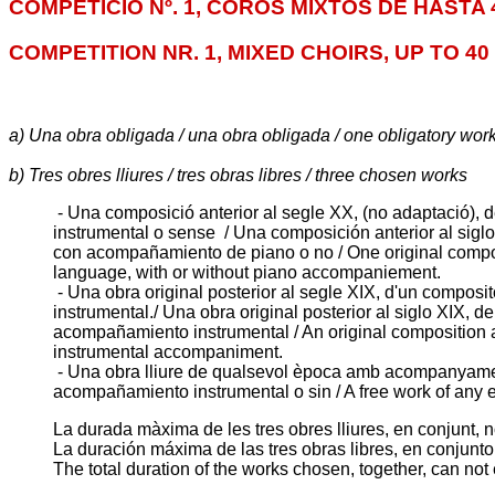
COMPETICIÓ Nº. 1, COROS MIXTOS DE HASTA
COMPETITION NR. 1, MIXED CHOIRS, UP TO 40
a) Una obra obligada / una obra obligada / one obligatory work
b) Tres obres lliures / tres obras libres / three chosen works
- Una composició anterior al segle XX, (no adaptació), 
instrumental o sense / Una composición anterior al siglo
con acompañamiento de piano o no / One original composi
language, with or without piano accompaniement.
- Una obra original posterior al segle XIX, d'un composi
instrumental./ Una obra original posterior al siglo XIX, 
acompañamiento instrumental / An original composition af
instrumental accompaniment.
-
Una obra lliure de qualsevol època amb acompanyament
acompañamiento instrumental o sin / A free work of any 
La durada màxima de les tres obres lliures, en conjunt, n
La duración máxima de las tres obras libres, en conjunto
The total duration of the works chosen, together, can no