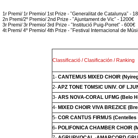
1r Premi/ 1r Premio/ 1st Prize - "Generalitat de Catalunya" - 1
2n Premi/2º Premio/ 2nd Prize - "Ajuntament de Vic" - 1200€
3r Premi/ 3r Premio/ 3rd Prize - "Institució Puig-Porret" - 600€
4t Premi/ 4º Premio/ 4th Prize - "Festival Internacional de Mú
Classificació / Clasificación / Ranking
1-
CANTEMUS MIXED CHOIR (Nyireg
2-
APZ TONE TOMSIC UNIV. OF LJUNL
3-
ARS NOVA-CORAL UFMG (Belo Hori
4-
MIXED CHOIR VIVA BREZICE (Brezi
5-
COR CANTUS FIRMUS (Centelles -
6
-
POLIFONICA CHAMBER CHOIR (Min
7
-
AGRUPVOCAL -AMARCORD GRUP V