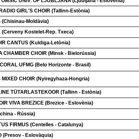
OMSIC UNIV. OF LJUBLJANA (Ljubljana - Eslovènia)
DIO GIRL'S CHOIR (Tallinn-Estònia)
Chisinau-Moldàvia)
Cerveny Kostelet-Rep. Txeca)
IR CANTUS (Kuldiga-Letònia)
 CHAMBER CHOIR (Minsk - Bielorússia)
ORAL UFMG (Belo Horizonte - Brasil)
IXED CHOIR (Nyiregyhaza-Hongria)
INE TÜTARLASTEKOOR (Tallinn - Estònia)
IR VIVA BREZICE (Brezice - Eslovènia)
china - Rússia)
S FIRMUS (Centelles - Catalunya)
Presov - Eslovàquia)