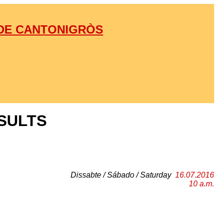
 DE CANTONIGRÒS
SULTS
Dissabte / Sábado / Saturday
16.07.2016
10 a.m.