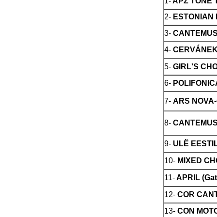
1-
APZ TONE T
2-
ESTONIAN RA
3-
CANTEMUS (
4-
CERVÁNEK (
5-
GIRL'S CHO
6-
POLIFONICA
7-
ARS NOVA-C
8-
CANTEMUS M
9-
ULË EESTIL
10-
MIXED CHO
11-
APRIL (Gat
12-
COR CANTU
13-
CON MOTO (