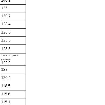
140,2
136
130,7
128,4
126,5
123,5
123,3
127,9* -5 points
penalty=
122,9
122
120,4
118,5
115,6
115,1