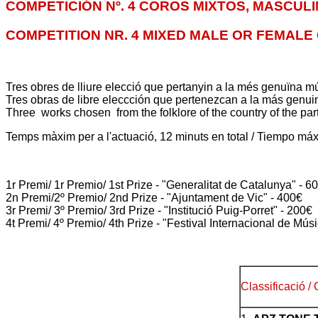
COMPETICIÓN Nº. 4 COROS MIXTOS, MASCULI
COMPETITION NR. 4 MIXED MALE OR FEMALE 
Tres
obres de lliure elecció que pertanyin a la més genuïna mús
Tres obras de libre eleccción que pertenezcan a la más genuin
Three works chosen from the folklore of the country of the part
Temps màxim per a l'actuació, 12 minuts en total / Tiempo máxi
1r Premi/ 1r Premio/ 1st Prize - "Generalitat de Catalunya" - 6
2n Premi/2º Premio/ 2nd Prize - "Ajuntament de Vic" - 400€
3r Premi/ 3º Premio/ 3rd Prize - "Institució Puig-Porret" - 200€
4t Premi/ 4º Premio/ 4th Prize - "Festival Internacional de Mú
Classificació /