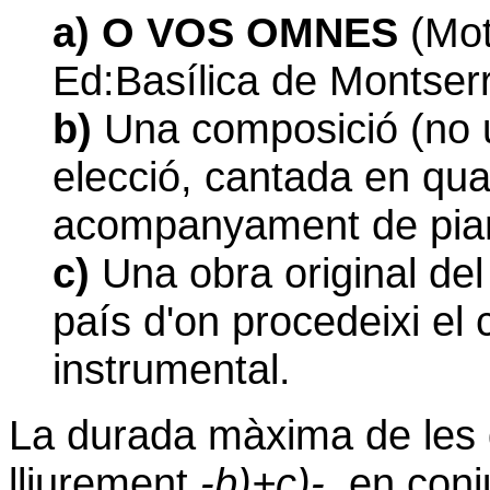
a)
O VOS OMNES
(Mot
Ed:Basílica de Montser
b)
Una composició (no u
elecció, cantada en qua
acompanyament de pia
c)
Una obra original del
país d'on procedeixi e
instrumental.
La durada màxima de les 
lliurement
-b)+c)-
, en conj