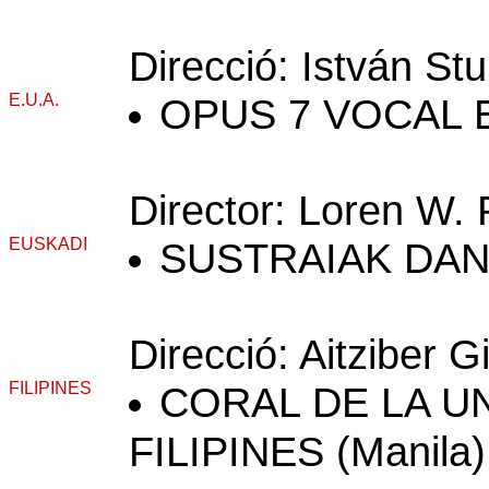
Direcció: István S
E.U.A.
OPUS 7 VOCAL E
Director: Loren W.
EUSKADI
SUSTRAIAK DANT
Direcció: Aitziber 
FILIPINES
CORAL DE LA U
FILIPINES (Manila)