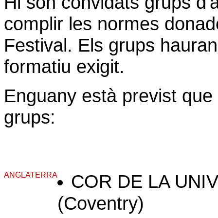
Hi són convidats grups d'
complir les normes donades
Festival. Els grups hauran d
formatiu exigit.
Enguany està previst que h
grups:
ANGLATERRA
COR DE LA UNI
(Coventry)