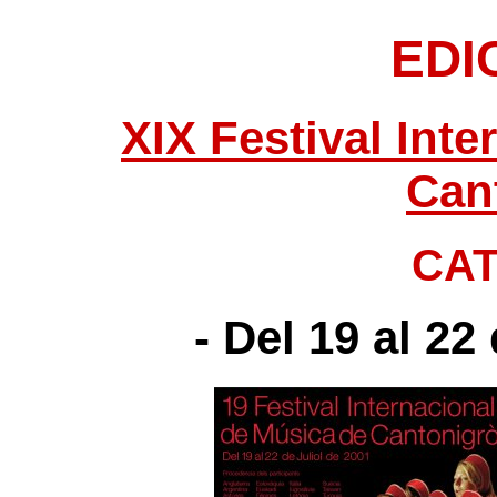
EDI
XIX Festival Int
Can
CA
- Del 19 al 22 