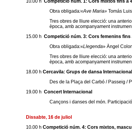
10.00 h
Competició núm. 1: Cors mixtos fins a 
Obra obligada
:«Ave Maria»
Tomás Luis
Tres obres de lliure elecció: una anteri
època, amb acompanyament instrument
15.00 h
Competició núm. 3: Cors femenins fins 
Obra obligada:«
Llegenda
» Àngel Colo
Tres obres de lliure elecció: una anteri
època, amb acompanyament instrument
18.00 h
Cercavila: Grups de dansa Internaciona
Des de la Plaça del Carbó / Passeig / Pl
19.00 h
Concert Internacional
Cançons i danses del món. Participació
Dissabte, 16 de juliol
10.00 h
Competició núm. 4: Cors mixtos, mascul