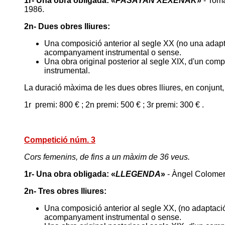
1r- Una obra obligada: «
PASAYAN XEXENAK
»
- Tom
1986.
2n- Dues obres lliures:
Una composició anterior al segle XX (no una adapta
acompanyament instrumental o sense.
Una obra original posterior al segle XIX, d'un com
instrumental.
La duració màxima de les dues obres lliures, en conjunt,
1r premi: 800 € ; 2n premi: 500 € ; 3r premi: 300 € .
Competició núm. 3
Cors femenins, de fins a un màxim de 36 veus.
1r-
Una obra obligada: «
LLEGENDA
»
- Àngel Colomer
2n- Tres obres lliures:
Una
composició anterior al segle XX, (no adaptació
acompanyament instrumental o sense.