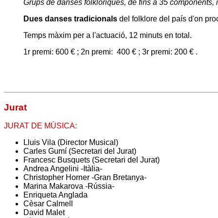
Grups de danses folklòriques, de fins a 35 components, i
Dues danses tradicionals
del folklore del país d'on pro
Temps màxim per a l'actuació, 12 minuts en total.
1r premi: 600 € ; 2n premi: 400 € ; 3r premi: 200 € .
Jurat
JURAT DE MÚSICA:
Lluis Vila (Director Musical)
Carles Gumí (Secretari del Jurat)
Francesc Busquets (Secretari del Jurat)
Andrea Angelini -Itàlia-
Christopher Horner -Gran Bretanya-
Marina Makarova -Rússia-
Enriqueta Anglada
Cèsar Calmell
David Malet