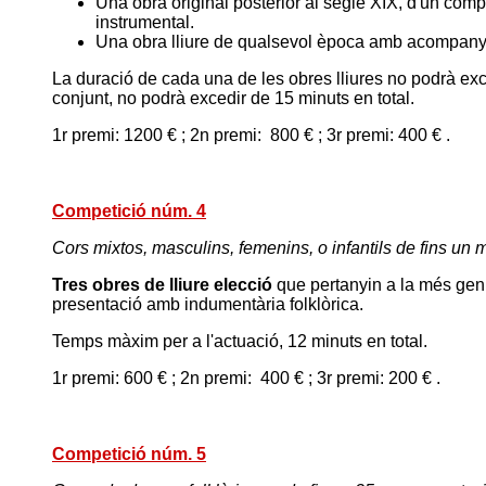
Una obra original posterior al segle XIX, d'un com
instrumental.
Una obra lliure de qualsevol època amb acompany
La duració de cada una de les obres lliures no podrà exce
conjunt, no podrà excedir de 15 minuts en total.
1r premi: 1200 € ; 2n premi: 800 € ; 3r premi: 400 € .
Competició núm. 4
Cors mixtos, masculins, femenins, o infantils de fins un
Tres
obres de lliure elecció
que pertanyin a la més genu
presentació amb indumentària folklòrica.
Temps màxim per a l'actuació, 12 minuts en total.
1r premi: 600 € ; 2n premi: 400 € ; 3r premi: 200 € .
Competició núm. 5