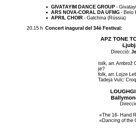
GIVATAYIM DANCE GROUP
- Givatay
ARS NOVA-CORAL DA UFMG
- Belo 
APRIL CHOIR
- Gatchina (Rússia)
20.15 h
Concert inagural del 34è Festival:
APZ TONE TO
Ljubj
Direcció:
J
f
olk, arr. Ambrož 
jë?
folk, arr. Lojze Le
Tadeja Vulc: Croq
LOUGHGI
Ballymone
Dire
cci
«The 16- Hand Re
«Dancing of the 