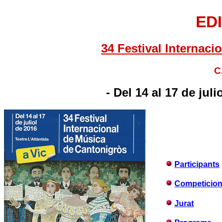
EDI
34 Festival Internac
C
- Del 14
al
17
de juli
Participants
Competicio
Jurat