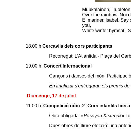
Muukalainen, Huoleton
Over the rainbow, Noi d
El mariner, Isabel, Say
you,
White winter hymnal i S
18.00 h
Cercavila dels cors participants
Recorregut: L'Atlàntida - Plaça del Car
19.00 h
Concert Internacional
Cançons i danses del món. Participació
En finalitzar s'entregaran els premis de 
Diumenge, 17 de juliol
11.00 h
Competició núm. 2: Cors infantils fins a
Obra obligada: «
Pasayan Xexenak
» To
Dues obres de lliure elecció: una anterio