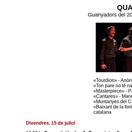
QUA
Guanyadors del 2
«Tourdion» - Anòn
«Ton pare no té na
«Masterpiece» - P
«Cantares» - Manu
«Muntanyes del Ca
«Baixant de la font
catalana
Divendres, 15 de juliol