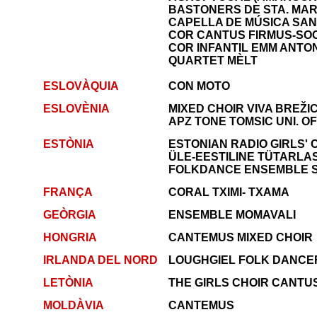
BASTONERS DE STA. MAR
CAPELLA DE MÚSICA SAN
COR CANTUS FIRMUS-SOC
COR INFANTIL EMM ANTO
QUARTET MÈLT
ESLOVÀQUIA
CON MOTO
ESLOVÈNIA
MIXED CHOIR VIVA BREŽI
APZ TONE TOMSIC UNI. O
ESTÒNIA
ESTONIAN RADIO GIRLS' 
ÜLE-EESTILINE TÜTARL
FOLKDANCE ENSEMBLE 
FRANÇA
CORAL TXIMI- TXAMA
GEÒRGIA
ENSEMBLE MOMAVALI
HONGRIA
CANTEMUS MIXED CHOIR
IRLANDA DEL NORD
LOUGHGIEL FOLK DANCE
LETÒNIA
THE GIRLS CHOIR CANTU
MOLDÀVIA
CANTEMUS