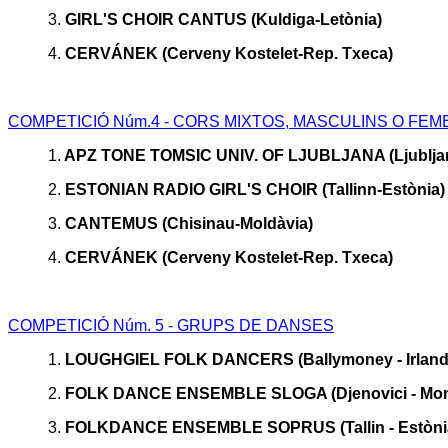
3.
GIRL'S CHOIR CANTUS (Kuldiga-Letònia)
4.
CERVÁNEK (Cerveny Kostelet-Rep. Txeca)
COMPETICIÓ Núm.4 - CORS MIXTOS, MASCULINS O FE
1
.
APZ TONE TOMSIC UNIV. OF LJUBLJANA (Ljubljana
2.
ESTONIAN RADIO GIRL'S CHOIR (Tallinn-Estònia)
3.
CANTEMUS (Chisinau-Moldàvia)
4.
CERVÁNEK (Cerveny Kostelet-Rep. Txeca)
COMPETICIÓ Núm. 5 - GRUPS DE DANSES
1
.
LOUGHGIEL FOLK DANCERS (Ballymoney - Irlanda
2.
FOLK DANCE ENSEMBLE SLOGA (Djenovici - Mon
3.
FOLKDANCE ENSEMBLE SOPRUS (Tallin - Estòni