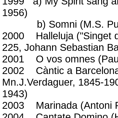
1999 a) My Spirit sang al
1956)
b) Somni (M.S. Puigf
2000 Halleluja ("Singet 
225,
Johann Sebastian B
2001 O vos omnes (Pau 
2002 Càntic a Barcelona 
Mn.J.Verdaguer, 1845-190
1943)
2003
Marinada (Antoni
2004 Cantate Domino (He