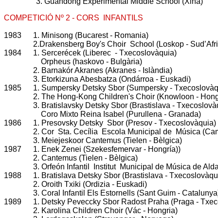
3. Guandong Experimental Middle School (Xina)
COMPETICIÓ Nº 2 - CORS INFANTILS
1983
1. Minisong (Bucarest - Romania)
2.Drakensberg Boy's Choir School (Loskop - Sud’Afr
1984
1. Sercerécek (Liberec - Txecoslovàquia)
Orpheus (haskovo - Bulgària)
2. Barnakór Akranes (Akranes - Islàndia)
3. Etorkizuna Abesbatza (Ondárroa - Euskadi)
1985
1. Sumpersky Detsky Sbor (Sumpersky - Txecoslovà
2. The Hong-Kong Children's Choir (Knowloon - Ho
3. Bratislavsky Detsky Sbor (Brastislava - Txecoslov
Coro Mixto Reina Isabel (Purullena - Granada)
1986
1. Presovsky Detsky Sbor (Presov - Txecoslovàquia)
2. Cor Sta. Cecília Escola Municipal de Música (Cam
3. Meiejeskoor Cantemus (Tielen - Bèlgica)
1987
1. Enek Zenei (Szekesfemervar - Hongría))
2. Cantemus (Tielen - Bèlgica)
3. Orfeón Infantil Institut Municipal de Música de Ald
1988
1. Bratislava Detsky Sbor (Brastislava - Txecoslovàq
2. Oroith Txiki (Ordizia - Euskadi)
3. Coral Infantil Els Estornells (Sant Guim - Catalunya
1989
1. Detsky Peveccky Sbor Radost Praha (Praga - Txe
2. Karolina Children Choir (Vác - Hongria)