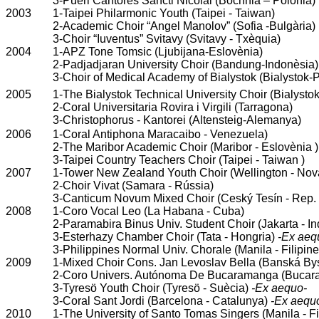
3-Pueri Cantores Sancti Nicolai (Bochnia – Polònia)
2003
1-Taipei Philarmonic Youth (Taipei - Taiwan)
2-Academic Choir “Angel Manolov” (Sofia -Bulgària)
3-Choir “Iuventus” Svitavy (Svitavy - Txèquia)
2004
1-APZ Tone Tomsic (Ljubijana-Eslovènia)
2-Padjadjaran University Choir (Bandung-Indonèsia)
3-Choir of Medical Academy of Bialystok (Bialystok-
2005
1-The Bialystok Technical University Choir (Bialysto
2-Coral Universitaria Rovira i Virgili (Tarragona)
3-Christophorus - Kantorei (Altensteig-Alemanya)
2006
1-Coral Antiphona Maracaibo - Venezuela)
2-The Maribor Academic Choir (Maribor - Eslovènia )
3-Taipei Country Teachers Choir (Taipei - Taiwan )
2007
1-Tower New Zealand Youth Choir (Wellington - Nov
2-Choir Vivat (Samara - Rússia)
3-
Canticum Novum Mixed Choir (Ceský Tesín - Rep.
2008
1-
Coro Vocal Leo (La Habana - Cuba)
2-
Paramabira Binus Univ. Student Choir (Jakarta - I
3-Esterhazy Chamber Choir (Tata - Hongria)
-Ex aeq
3-Philippines Normal Univ. Chorale (Manila - Filipin
2009
1-Mixed Choir Cons. Jan Levoslav Bella (Banská Bys
2-Coro Univers. Autónoma De Bucaramanga (Bucar
3-Tyresö Youth Choir (Tyresö - Suècia)
-Ex aequo-
3-Coral Sant Jordi (Barcelona - Catalunya)
-Ex aequ
2010
1-
The University of Santo Tomas Singers (
Manila
- Fi