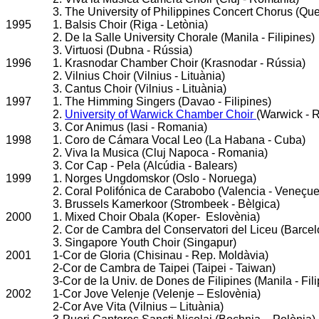
3. The University of Philippines Concert Chorus (Quez
1995
1. Balsis Choir (Riga - Letònia)
2. De la Salle University Chorale (Manila - Filipines)
3. Virtuosi (Dubna - Rússia)
1996
1. Krasnodar Chamber Choir (Krasnodar - Rússia)
2. Vilnius Choir (Vilnius - Lituània)
3. Cantus Choir (Vilnius - Lituània)
1997
1. The Himming Singers (Davao - Filipines)
2.
University of Warwick Chamber Choir
(Warwick - 
3. Cor Animus (Iasi - Romania)
1998
1. Coro de Cámara Vocal Leo (La Habana - Cuba)
2. Viva la Musica (Cluj Napoca - Romania)
3. Cor Cap - Pela (Alcúdia - Balears)
1999
1. Norges Ungdomskor (Oslo - Noruega)
2. Coral Polifónica de Carabobo (Valencia - Veneçu
3. Brussels Kamerkoor (Strombeek - Bèlgica)
2000
1. Mixed Choir Obala (Koper- Eslovènia)
2. Cor de Cambra del Conservatori del Liceu (Barce
3. Singapore Youth Choir (Singapur)
2001
1-Cor de Gloria (Chisinau - Rep. Moldàvia)
2-Cor de Cambra de Taipei (Taipei - Taiwan)
3-Cor de la Univ. de Dones de Filipines (Manila - Fili
2002
1-Cor Jove Velenje (Velenje – Eslovènia)
2-Cor Ave Vita (Vilnius – Lituània)