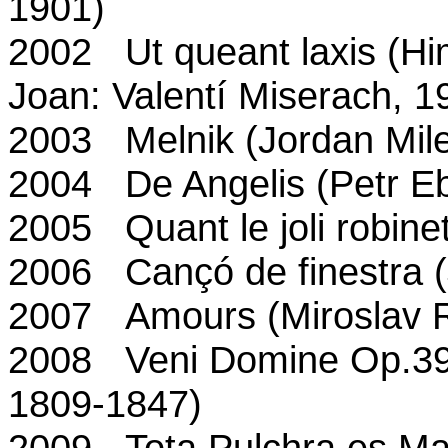
1901)
2002 Ut queant laxis (Hi
Joan: Valentí Miserach, 1
2003 Melnik (Jordan Mile
2004 De Angelis (Petr E
2005 Quant le joli robinet
2006 Cançó de finestra (
2007 Amours (Miroslav R
2008 Veni Domine Op.39 
1809-1847)
2009 Tota Pulchra es Mar