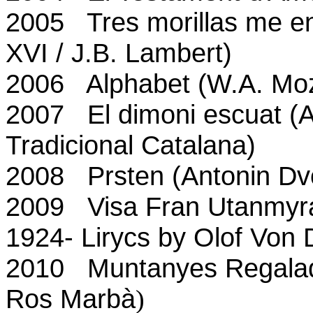
2005 Tres morillas me e
XVI / J.B. Lambert)
2006 Alphabet (W.A. Moz
2007 El dimoni escuat (A
Tradicional Catalana)
2008 Prsten (Antonin Dv
2009 Visa Fran Utanmyra (
1924- Lirycs by Olof Von D
2010 Muntanyes Regalade
Ros Marbà
)