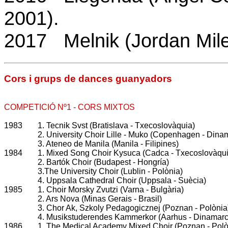
2001).
2017
Melnik (Jordan Mile
Cors i grups de dances guanyadors
COMPETICIÓ Nº1 - CORS MIXTOS
1983
1. Tecnik Svst (Bratislava - Txecoslovàquia)
2. University Choir Lille - Muko (Copenhagen - Din
3. Ateneo de Manila (Manila - Filipines)
1984
1. Mixed Song Choir Kysuca (Cadca - Txecoslovàqu
2. Bartók Choir (Budapest - Hongría)
3.The University Choir (Lublin - Polònia)
4. Uppsala Cathedral Choir (Uppsala - Suècia)
1985
1. Choir Morsky Zvutzi (Varna - Bulgària)
2. Ars Nova (Minas Gerais - Brasil)
3. Chor Ak, Szkoly Pedagogicznej (Poznan - Polòni
4. Musikstuderendes Kammerkor (Aarhus - Dinamarc
1986
1. The Medical Academy Mixed Choir (Poznan - Pol