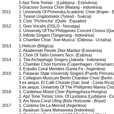
2-
Apz Tone Tomsic - (
Ljubljana
- Eslovènia)
3-
Gracioso Sonora Choir (
Malang -
Indonèsia)
2011
1. University Of Primorska Academic Choir (Koper - 
2. Tyresö Ungdomskör (Tyresö - Suècia)
3. Coro "Pichincha" (Quito - Equador)
2012
1.
Grex Vocalis (OSLO - Noruega)
2. University Of The Philippines Concert Chorus (Que
3. Infinito Singers (Tangerang - Indonèsia)
3. Chamber Choir "Ave Musica" (Odessa - Ucraïna)
2013
1.Helicon (Bèlgica)
2. Akademski Pevski Zbor Maribor (Eslovènia)
3. Choir Of Tallin Univers.Tecn. (Estònia)
2014
1. The Archipelago Singers (Jakarta - Indonesia)
2. Chamber Choir Hymnia (Copenhagen - Dinamarc
3. Estudio Coral Meridies (Santa Fe - Argentina)
2015
1. Palawan State University Singers (Puerto Princesa 
2. Collegium Musicum Berlin Chamber Choir (Berlin
3 ex aequo. El Café Chorale (San José - Costa Rica)
3 ex aequo. University Of The Phillipines Manila Chor
2016
1. Cantemus Mixed Choir (Nyiregyhaza-Hongria)
2. Apz Tone Tomsic Univ. Of Ljunljana (Ljubljana - E
3. Ars Nova-Coral Ufmg (Belo Horizonte - Brasil)
2017
1. Cantoria De La Merced (Argentina)
2. Apaduan Suara Mahasiswa (Indonèsia)