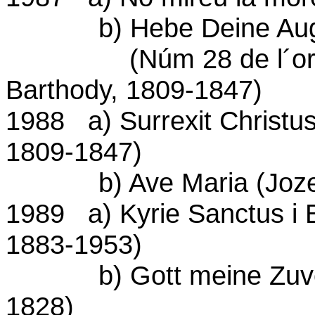
b) Hebe Deine Augen A
(Núm 28 de l´oratori 
Barthody, 1809-1847)
1988 a) Surrexit Christu
1809-1847)
b) Ave Maria (Jozef K
1989 a) Kyrie Sanctus i B
1883-1953)
b) Gott meine Zuversi
1828)