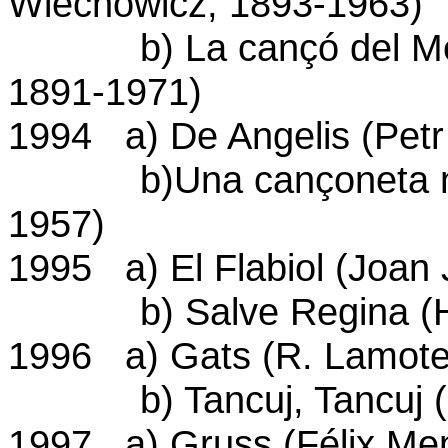
Wiechowicz, 1893-1963)
b) La cançó del Mestr
1891-1971)
1994 a) De Angelis (Petr
b)Una cançoneta nova
1957)
1995 a) El Flabiol (Joan 
b) Salve Regina (Hen
1996 a) Gats (R. Lamote
b) Tancuj, Tancuj (Mi
1997 a) Gruss (Félix Me