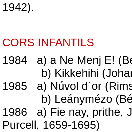
1942).
CORS INFANTILS
1984 a) a Ne Menj E! (Bé
b) Kikkehihi (Johan 
1985 a) Núvol d´or (Rim
b) Leánymézo (Béla B
1986 a) Fie nay, prithe, 
Purcell, 1659-1695)