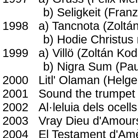
b) Seligkeit (Franz S
1998 a) Tancnota (Zoltán
b) Hodie Christus natu
1999 a) Villö (Zoltán Kod
b) Nigra Sum (Pau Ca
2000 Litl' Olaman (Helge
2001 Sound the trumpet (
2002 Al·leluia dels ocell
2003 Vray Dieu d'Amours
2004 El Testament d'Amèl