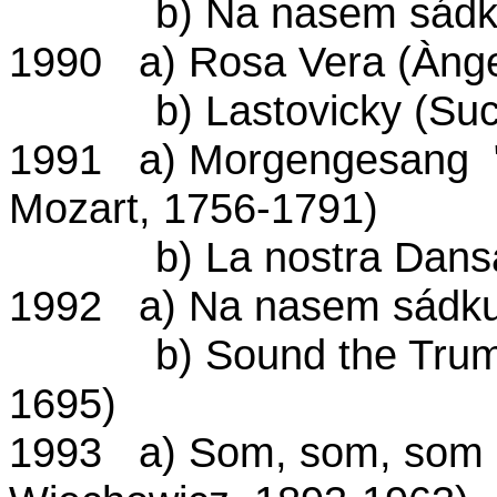
b) Na nasem sádku (
1990 a) Rosa Vera (Ànge
b) Lastovicky (Such
1991 a) Morgengesang "D
Mozart, 1756-1791)
b) La nostra Dansa (
1992 a) Na nasem sádku 
b) Sound the Trumpet 
1695)
1993 a) Som, som, som (