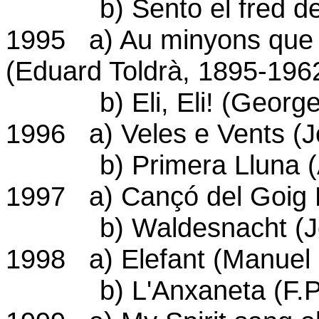
b) Sento el fred de la 
1995 a) Au minyons que 
(Eduard Toldrà, 1895-196
b) Eli, Eli! (George
1996 a) Veles e Vents (J
b) Primera Lluna (Al
1997 a) Cançó del Goig P
b) Waldesnacht (Joha
1998 a) Elefant (Manuel 
b) L'Anxaneta (F.P. 