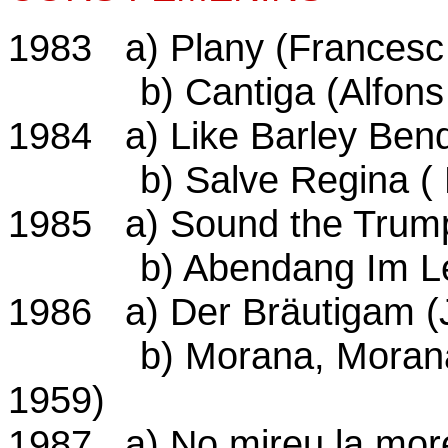
1983 a) Plany (Francesc
b) Cantiga (Alfons X 
1984 a) Like Barley Bend
b) Salve Regina ( Ha
1985 a) Sound the Trumpe
b) Abendang Im Lenz
1986 a) Der Bräutigam (
b) Morana, Morana! (
1959)
1987 a) No mireu la more